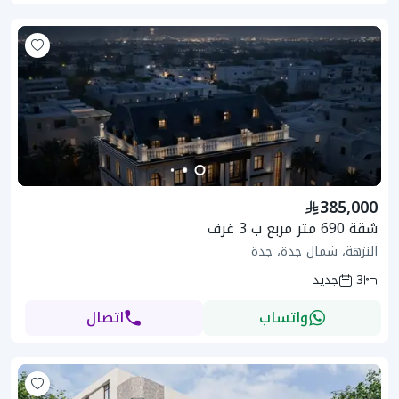
385,000
شقة 690 متر مربع ب 3 غرف
النزهة، شمال جدة، جدة
3
جديد
واتساب
اتصال