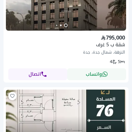
795,000
شقة ب 5 غرف
النزهة، شمال جدة، جدة
4
5
واتساب
اتصال