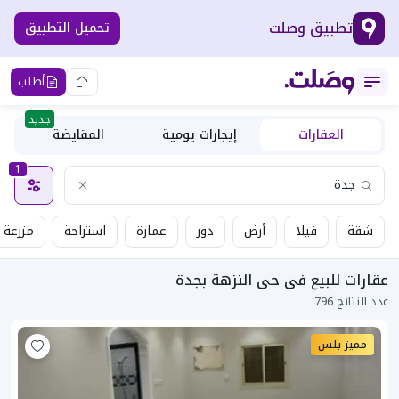
تطبيق وصلت
تحميل التطبيق
أطلب
جديد
العقارات
إيجارات يومية
المقايضة
1
شقة
فيلا
أرض
دور
عمارة
استراحة
مزرعة
عقارات للبيع فى حى النزهة بجدة
عدد النتائج 796
مميز بلس