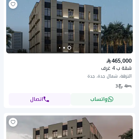
465,000
شقة ب 4 غرف
النزهة، شمال جدة، جدة
3
4
واتساب
اتصال