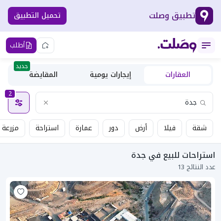
تطبيق وصلت
تحميل التطبيق
أطلب
جديد
العقارات
إيجارات يومية
المقايضة
2
شقة
فيلا
أرض
دور
عمارة
استراحة
مزرعة
استراحات للبيع في جدة
عدد النتائج 13