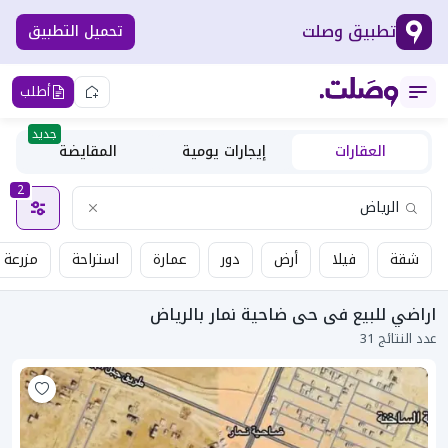
تطبيق وصلت
تحميل التطبيق
أطلب
جديد
العقارات
إيجارات يومية
المقايضة
2
شقة
فيلا
أرض
دور
عمارة
استراحة
مزرعة
اراضي للبيع فى حى ضاحية نمار بالرياض
عدد النتائج 31