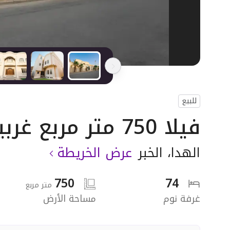
للبيع
فيلا 750 متر مربع غربية على شارع 16م
الهدا
،
الخبر
عرض الخريطة
750
74
متر مربع
غرفة نوم
مساحة الأرض