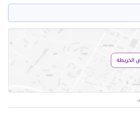
 الخريطة
ب