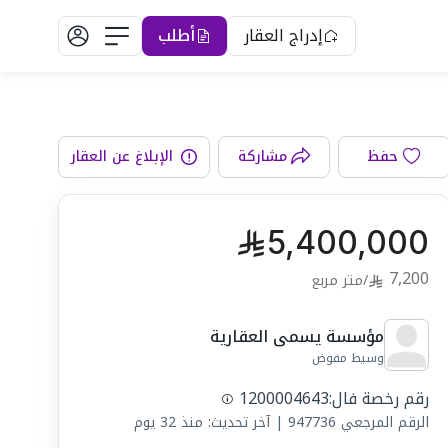
إدراج العقار
أطلب
الواجهة
حفظ
مشاركة
الإبلاغ عن العقار
5,400,000
7,200
/
متر مربع
مؤسسة يسمى العقارية
وسيط مفوض
رقم رخصة فال:
1200004643
الرقم المرجعي
947736
|
آخر تحديث: منذ 32 يوم