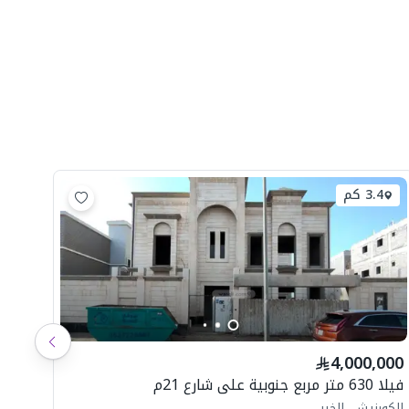
3.4 كم
شاه
4,000,000
ال
فيلا 630 متر مربع جنوبية على شارع 21م
الكورنيش، الخبر