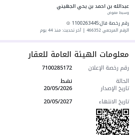
واصل مياه
عبدالله بن احمد بن يحي الجهيني
سنة البناء: 2023
وسيط مفوض
سعرها 6500000 ر.س
رقم رخصة فال:
1100263445
الرقم المرجعي
466352
|
آخر تحديث: منذ 44 يوم
معلومات الهيئة العامة للعقار
رقم رخصة الإعلان
7100285172
الحالة
نشط
تاريخ الإصدار
20/05/2026
تاريخ الانتهاء
20/05/2027