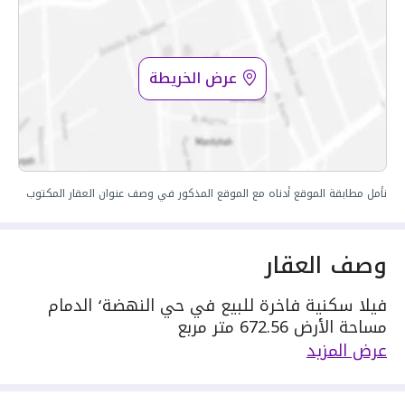
عرض الخريطة
نأمل مطابقة الموقع أدناه مع الموقع المذكور في وصف عنوان العقار المكتوب
وصف العقار
فيلا سكنية فاخرة للبيع في حي النهضة٬ الدمام
مساحة الأرض 672.56 متر مربع
يحدها 1 شارع: شمالية٬ بعرض 20 م
عرض المزيد
مكونة من: 12 غرف
واصل كهرباء