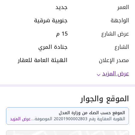
العمر
جديد
الواجهة
جنوبية شرقية
عرض الشارع
15 م
الشارع
جنادة المري
مصدر الإعلان
الهيئة العامة للعقار
عرض المزيد
الموقع والجوار
الموقع حسب الصك من وزارة العدل
الهوية العقارية رقم 20201900002803 الموصوفة بقطعة الأرض "2711" الواقعة في مخطط 1 / 7 / 119/هـ / س المعدل في مدينة مكة المكرمة
عرض المزيد