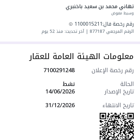
*الواجهة:* جنوبية شرقية
تهاني محمد بن سعيد باخنبري
*الشوارع:* على شارعين 15 م + 15 م
وسيط مفوض
رقم رخصة فال:
1100015211
*مواصفات البناء:*
الرقم المرجعي
877187
|
آخر تحديث: منذ 52 يوم
- دورين + سطح + 3 بلكونات
- الرخصة تأسيس دورين
- *13 غرفة* + *5 دورات مياه*
معلومات الهيئة العامة للعقار
- جلسة خارجية جميلة جداً قابلة للتحويل لغرفة
- مؤسس مصعد
رقم رخصة الإعلان
7100291248
- مدخلين للفيلا
- حوش
الحالة
نشط
تاريخ الإصدار
14/06/2026
*جودة وضمانات:*
- البناء على الكود السعودي
تاريخ الانتهاء
31/12/2026
- تأمين على المبنى 10 سنوات
- كرت إشراف هندسي
- ضمان العزل المائي
*السعر: 1,200,000 ريال*