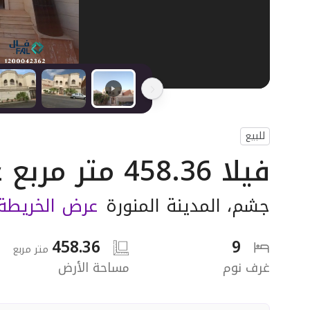
للبيع
فيلا 458.36 متر مربع غربية على شارع 16م
جشم
،
المدينة المنورة
عرض الخريطة
458.36
9
متر مربع
غرف نوم
مساحة الأرض