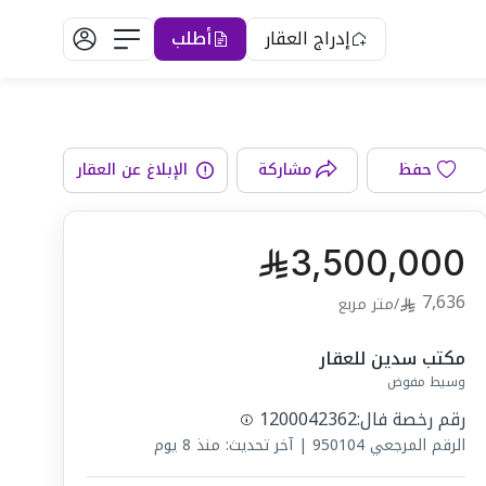
إدراج العقار
أطلب
الواجهة
حفظ
مشاركة
الإبلاغ عن العقار
3,500,000
7,636
/
متر مربع
مكتب سدين للعقار
وسيط مفوض
رقم رخصة فال:
1200042362
الرقم المرجعي
950104
|
آخر تحديث: منذ 8 يوم