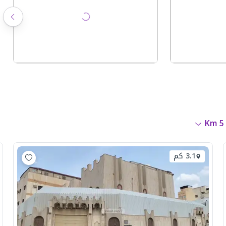
Km
5
3.1 كم