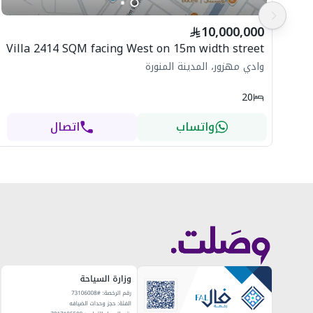
الإجمالي التقريبي:
▫ 10 غرف
10,000,000
▫ 4 صالات
Villa 2414 SQM facing West on 15m width street
▫ 3 مطابخ
▫ 8 حمامات
وادي مهزور، المدينة المنورة
20
💰 المطلوب: 3,500,000 ريال
واتساب
اتصال
📞 للتواصل:
0530084666
0573229527
واتساب فقط:
0599715142
رابط العرض غي موقع سدين الالكتروني
https://sadin.com.sa/property/IQ5XT
ترخيص الإعلان:
7200973739