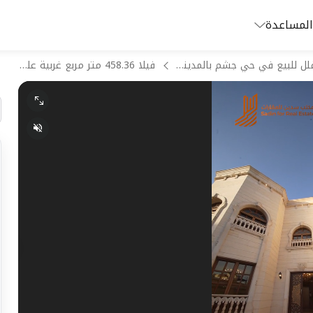
المساعدة
فلل للبيع في حي جشم بالمدينة المنورة
فيلا 458.36 متر مربع غربية على شارع 16م