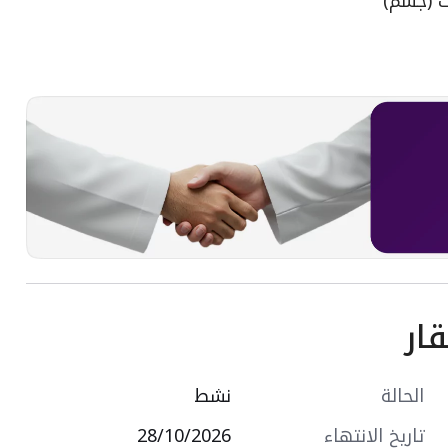
ث (جشم)
الة الناغي مباشرة
ار
الحالة
نشط
تاريخ الانتهاء
28/10/2026