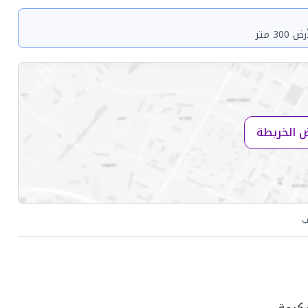
 متر
 الخريطة
ب