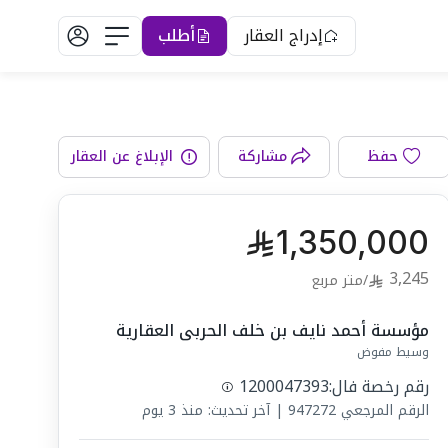
إدراج العقار
أطلب
الواجهة
حفظ
مشاركة
الإبلاغ عن العقار
1,350,000
3,245
/
متر مربع
مؤسسة أحمد نايف بن خلف الحربى العقارية
وسيط مفوض
رقم رخصة فال:
1200047393
الرقم المرجعي
947272
|
آخر تحديث: منذ 3 يوم