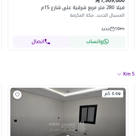
1,569,000
فيلا 280 متر مربع شرقية على شارع 15م
المسيال الجديد، مكة المكرمة
10
جديد
واتساب
اتصال
Km
5
0.6 كم