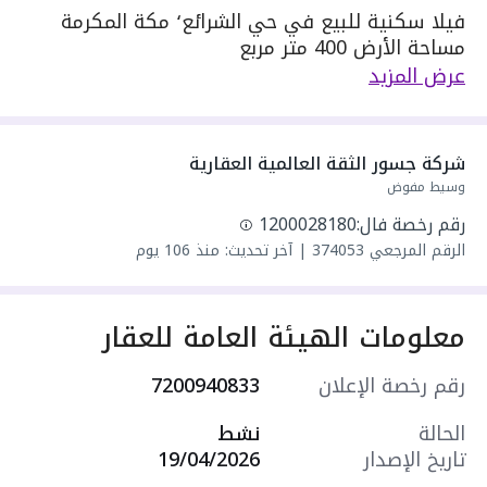
فيلا سكنية للبيع في حي الشرائع٬ مكة المكرمة
مساحة الأرض 400 متر مربع
مسطحات البناء 400 متر مربع
عرض المزيد
يحدها 1 شارع: جنوبية شرقية٬ بعرض 15 م
مكونة من: 1 دور و 6 غرف و 3 دورات مياه و 1 صالة
و 3 مجالس و 1 شقة
شركة جسور الثقة العالمية العقارية
واصل كهرباء
وسيط مفوض
واصل مياه
رقم رخصة فال:
1200028180
سنة البناء: 2026
الرقم المرجعي
374053
|
آخر تحديث: منذ 106 يوم
مميزات العقار:
- مدارس
- مسجد
معلومات الهيئة العامة للعقار
- مركز صحي
- مركز تجاري
رقم رخصة الإعلان
7200940833
- سطح
- مستودع
الحالة
نشط
- موقف سيارة داخلي
تاريخ الإصدار
19/04/2026
- حوش