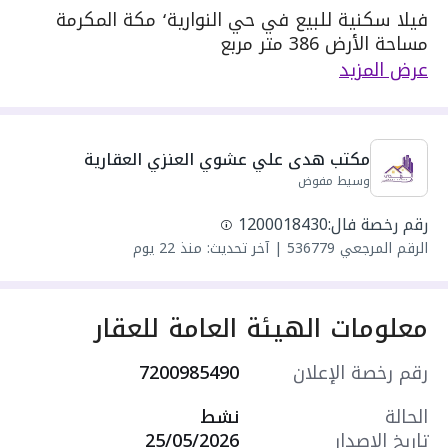
فيلا سكنية للبيع في حي النوارية٬ مكة المكرمة
مساحة الأرض 386 متر مربع
يحدها 1 شارع: شرقية٬ بعرض 15 م
عرض المزيد
مكونة من: 6 غرف و 5 دورات مياه و 2 صالة و 2
مجلس
واصل كهرباء
مكتب هدى علي عشوي العنزي العقارية
واصل مياه
وسيط مفوض
سنة البناء: 2026
مميزات العقار:
رقم رخصة فال:
1200018430
- حديقة
الرقم المرجعي
536779
|
آخر تحديث: منذ 22 يوم
- مدارس
- مسجد
- مركز صحي
معلومات الهيئة العامة للعقار
- مركز تجاري
- حديقة
رقم رخصة الإعلان
7200985490
- درج داخلي
- شرفة
الحالة
نشط
- سطح
تاريخ الإصدار
25/05/2026