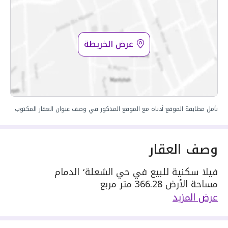
عرض الخريطة
نأمل مطابقة الموقع أدناه مع الموقع المذكور في وصف عنوان العقار المكتوب
وصف العقار
فيلا سكنية للبيع في حي الشعلة٬ الدمام
مساحة الأرض 366.28 متر مربع
يحدها 1 شارع: جنوبية٬ بعرض 15 م
عرض المزيد
مكونة من: 5 غرف
واصل كهرباء