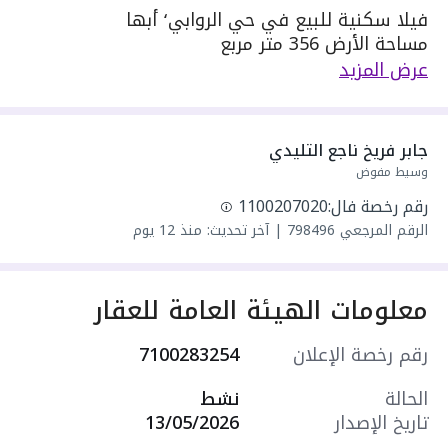
فيلا سكنية للبيع في حي الروابي٬ أبها
مساحة الأرض 356 متر مربع
مسطحات البناء 480 متر مربع
عرض المزيد
يحدها 1 شارع: شمالية غربية٬ بعرض 30 م
مكونة من: 2 دور و 10 غرف و 4 دورات مياه و 2 صالة
و 2 مجلس
جابر فريخ ناجع التليدي
واصل كهرباء
وسيط مفوض
واصل مياه
رقم رخصة فال:
1100207020
سنة البناء: 2026
الرقم المرجعي
798496
|
آخر تحديث: منذ 12 يوم
مميزات العقار:
- حديقة
- مدارس
معلومات الهيئة العامة للعقار
- مسجد
- مركز صحي
رقم رخصة الإعلان
7100283254
- مركز تجاري
- غرفة عاملة منزلية
الحالة
نشط
- درج داخلي
تاريخ الإصدار
13/05/2026
- ملحق