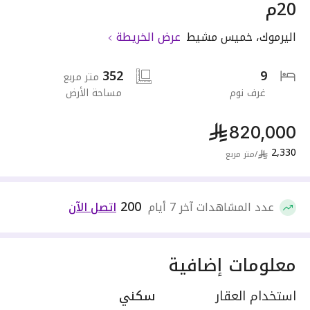
20م
اليرموك
،
خميس مشيط
عرض الخريطة
352
9
متر مربع
غرف نوم
مساحة الأرض
820,000
2,330
/
متر مربع
200
عدد المشاهدات آخر 7 أيام
اتصل الآن
معلومات إضافية
استخدام العقار
سكني