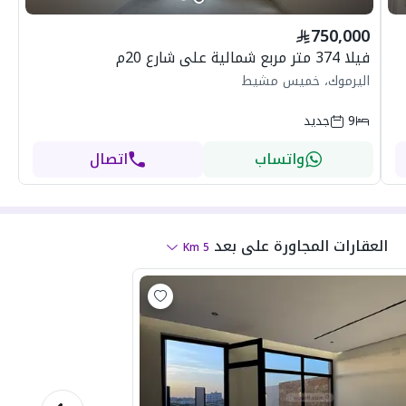
750,000
فيلا 374 متر مربع شمالية على شارع 20م
اليرموك، خميس مشيط
9
جديد
واتساب
اتصال
العقارات المجاورة
على بعد
Km
5