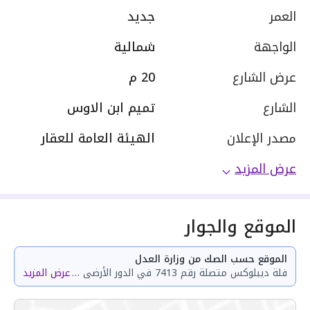
العمر
جديد
الواجهة
شمالية
عرض الشارع
20 م
الشارع
تميم ابن الاوس
مصدر الإعلان
الهيئة العامة للعقار
عرض المزيد
الموقع والجوار
الموقع حسب الصك من وزارة العدل
فلة ديبلوكس متصلة رقم 7413 في الدور الأرضى والدور الأول والملحق من العقار رقم 7413 المقام على قطعة الارض 447 من المخطط رقم 2338/1441/ع/2 بين مخطط الوسام ومخطط درة الموسى بمدينة خميس مشيط مساحة الوحدة من الأرض 162.5 متر
عرض المزيد