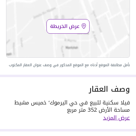
عرض الخريطة
نأمل مطابقة الموقع أدناه مع الموقع المذكور في وصف عنوان العقار المكتوب
وصف العقار
فيلا سكنية للبيع في حي اليرموك٬ خميس مشيط
مساحة الأرض 352 متر مربع
يحدها 1 شارع: شمالية٬ بعرض 20 م
عرض المزيد
مكونة من: 9 غرف
واصل كهرباء