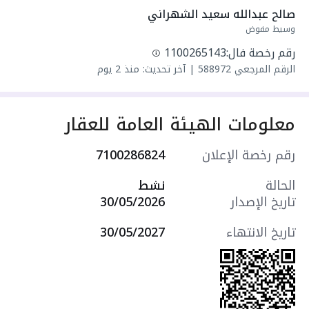
سنة البناء: 2026
صالح عبدالله سعيد الشهراني
سعرها 820000 ر.س
وسيط مفوض
رقم رخصة فال:
1100265143
الرقم المرجعي
588972
|
آخر تحديث: منذ 2 يوم
معلومات الهيئة العامة للعقار
رقم رخصة الإعلان
7100286824
الحالة
نشط
تاريخ الإصدار
30/05/2026
تاريخ الانتهاء
30/05/2027