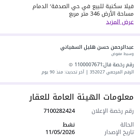
فيلا سكنية للبيع في حي الصدفة٬ الدمام
مساحة الأرض 346 متر مربع
يحدها 1 شارع: شرقية٬ بعرض 20 م
عرض المزيد
مكونة من: 4 غرف
واصل كهرباء
واصل مياه
عبدالرحمن حسن هليل السفياني
سنة البناء: 2026
وسيط مفوض
سعرها 2300000 ر.س
رقم رخصة فال:
1100007671
الرقم المرجعي
352027
|
آخر تحديث: منذ 90 يوم
معلومات الهيئة العامة للعقار
رقم رخصة الإعلان
7100282424
الحالة
نشط
تاريخ الإصدار
11/05/2026