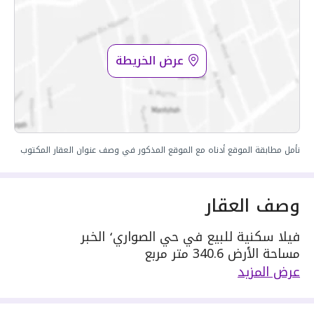
عرض الخريطة
نأمل مطابقة الموقع أدناه مع الموقع المذكور في وصف عنوان العقار المكتوب
وصف العقار
فيلا سكنية للبيع في حي الصواري٬ الخبر
مساحة الأرض 340.6 متر مربع
يحدها 1 شارع: جنوبية٬ بعرض 20 م
عرض المزيد
مكونة من: 6 غرف
واصل كهرباء