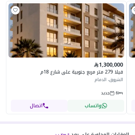
1,300,000
فيلا 279 متر مربع جنوبية على شارع 18م
الشروق، الدمام
6
جديد
واتساب
اتصال
العقارات المجاورة
على بعد
Km
5