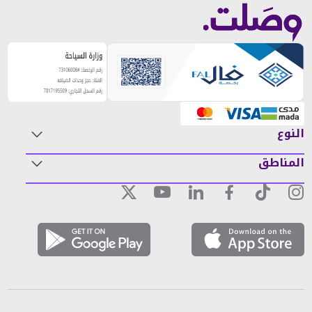
النوع
المناطق