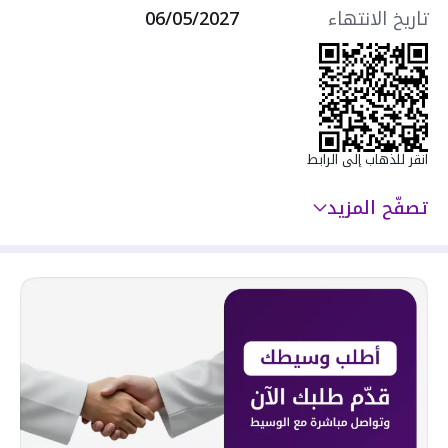
تاريخ الانتهاء
06/05/2027
الدور الأول:
صالة – ثلاثة غرف نوم بدورات مياه مستقلة – غرفة نوم
رئيسية
انقر للذهاب إلى الرابط
الدور الثاني:
تصفّح المزيد
صالة – غرفة نوم – دورة مياه – غرفة غسيل – بوفيه –
سطحان
السعر: 1,550,000 ريال
السعر غير شامل ضريبة التصرفات العقارية
السعر غير شامل العمولة