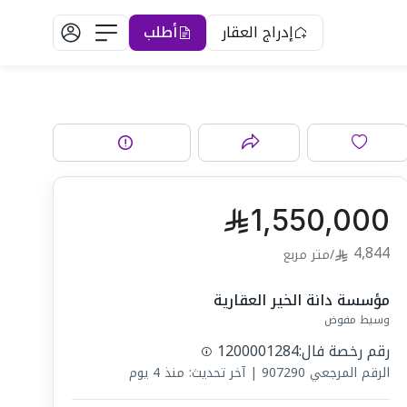
إدراج العقار
أطلب
1,550,000
4,844
/
متر مربع
مؤسسة دانة الخير العقارية
وسيط مفوض
رقم رخصة فال:
1200001284
الرقم المرجعي
907290
|
آخر تحديث: منذ 4 يوم