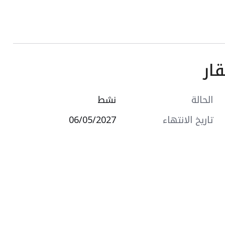
ار
ع وهي نفس التصميم)
الحالة
نشط
تاريخ الانتهاء
06/05/2027
مؤسس لمصعد
ية