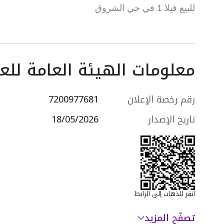
للبيع فيلا 1 في حي الشروق
رقم الفيلا 1 / 1 / 38
معلومات الهيئة العامة للعق
(الصور/الفيديو المرفقة من تغطية احدى فلل المشرو
الواجهة: شارع عرض 15 متر جنوب
رقم رخصة الإعلان
7200977681
تاريخ الإصدار
18/05/2026
مكونات الدور الأرضي:
مجلس – دورة مياه ومغاسل – صالة طعام – صالة عائل
انقر للذهاب إلى الرابط
– مجلس نساء – دورة مياه ومغسلة – مطبخ
تصفّح المزيد