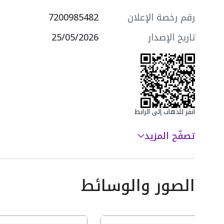
- غرفة ملابس
- غرفة سائق
رقم رخصة الإعلان
7200985482
التجهيزات:
- تكييف سبليت
تاريخ الإصدار
25/05/2026
- نظام أمن
- مصعد كهربائي
- كاميرات مراقبة
سعرها 850000 ر.س
انقر للذهاب إلى الرابط
تصفّح المزيد
الصور والوسائط