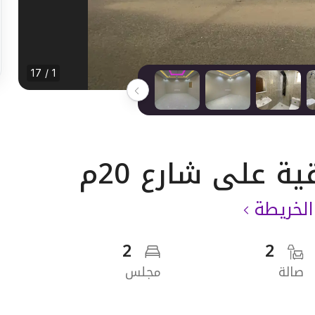
1 / 17
لخريطة
2
2
صالة
مجلس