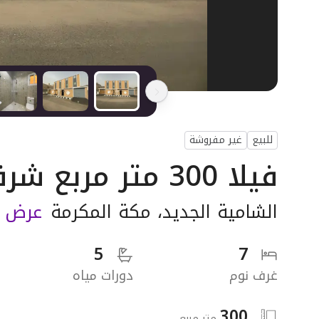
للبيع
غير مفروشة
فيلا 300 متر مربع شرقية على شارع 20م
الشامية الجديد
،
مكة المكرمة
عرض ا
5
7
غرف نوم
دورات مياه
300
متر مربع