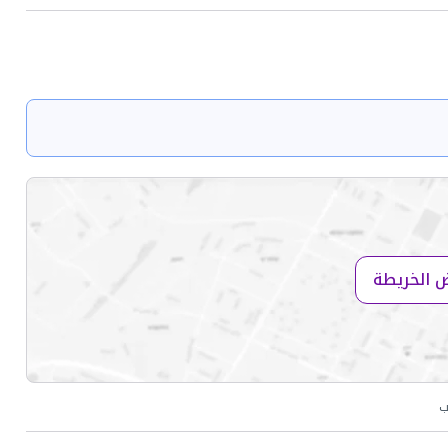
 الخريطة
ب