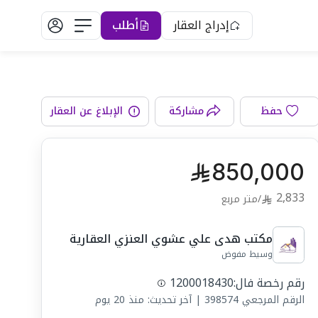
إدراج العقار
أطلب
الواجهة
حفظ
مشاركة
الإبلاغ عن العقار
850,000
2,833
/
متر مربع
مكتب هدى علي عشوي العنزي العقارية
وسيط مفوض
رقم رخصة فال:
1200018430
الرقم المرجعي
398574
|
آخر تحديث: منذ 20 يوم