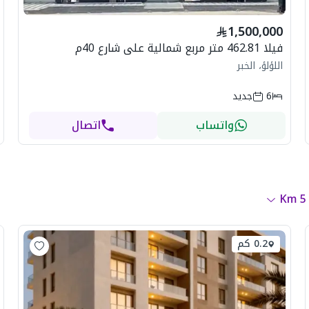
1,500,000
فيلا 462.81 متر مربع شمالية على شارع 40م
اللؤلؤ، الخبر
6
جديد
واتساب
اتصال
Km
5
0.2 كم