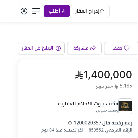
إدراج العقار
أطلب
الواجهة
حفظ
مشاركة
الإبلاغ عن العقار
1,400,000
5,185
/
متر مربع
مكتب بيوت الاحلام العقارية
وسيط مفوض
رقم رخصة فال:
1200020357
الرقم المرجعي
859552
|
آخر تحديث: منذ 84 يوم