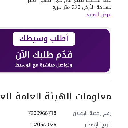
فيلا سكنية للبيع في حي اللؤلؤ٬ الخبر
مساحة الأرض 270 متر مربع
يحدها 1 شارع: شرقية٬ بعرض 20 م
عرض المزيد
مكونة من: 6 غرف
واصل كهرباء
واصل مياه
سنة البناء: 2026
سعرها 1400000 ر.س
معلومات الهيئة العامة للعق
رقم رخصة الإعلان
7200966718
تاريخ الإصدار
10/05/2026