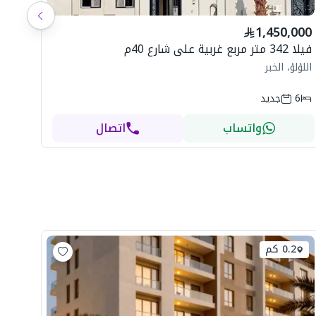
شاه
1,450,000
ال
فيلا 342 متر مربع غربية على شارع 40م
اللؤلؤ، الخبر
6
جديد
واتساب
اتصال
0.2 كم