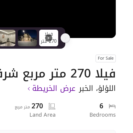
For Sale
فيلا 270 متر مربع شرقية على شارع 20م
اللؤلؤ
،
الخبر
عرض الخريطة
270
6
متر مربع
Land Area
Bedrooms