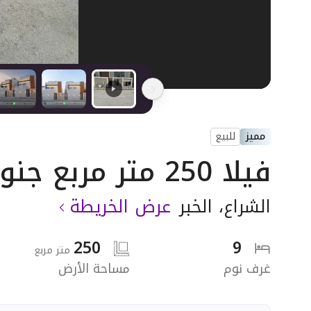
مميز
للبيع
فيلا 250 متر مربع جنوبية على شارع 20م
الشراع
،
الخبر
عرض الخريطة
250
9
متر مربع
غرف نوم
مساحة الأرض