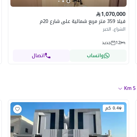
1,070,000
فيلا 359 متر مربع شمالية على شارع 20م
الشراع، الخبر
12
جديد
واتساب
اتصال
Km
5
0.4 كم