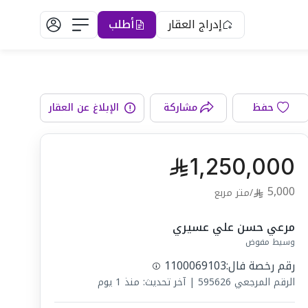
إدراج العقار
أطلب
الواجهة
حفظ
مشاركة
الإبلاغ عن العقار
1,250,000
5,000
/
متر مربع
مرعي حسن علي عسيري
وسيط مفوض
رقم رخصة فال:
1100069103
الرقم المرجعي
595626
|
آخر تحديث: منذ 1 يوم