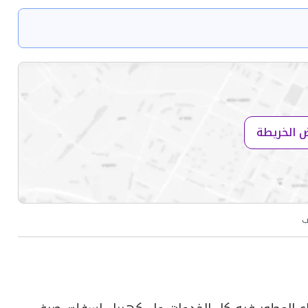
 الخريطة
ب