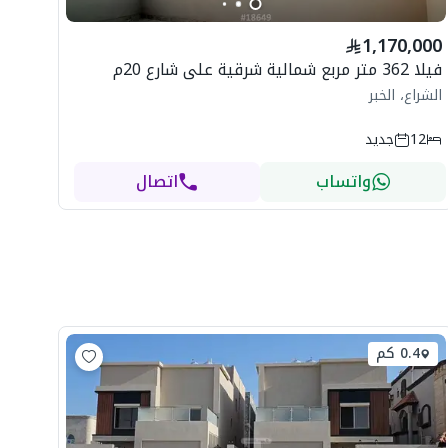
1,170,000
فيلا 362 متر مربع شمالية شرقية على شارع 20م
الشراع، الخبر
12
جديد
واتساب
اتصال
0.4 كم