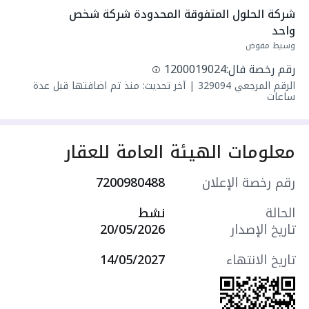
* عدد الغرف 6
شركة الحلول المتفوقة المحدودة شركة شخص 
* عدد دورات المياه 6
واحد
* عدد صالات 2
وسيط مفوض
* غرفة خادمة
رقم رخصة فال:
1200019024
* تأسيس مصعد
الرقم المرجعي
329094
|
آخر تحديث: منذ تم اضافتها قبل عدة
✨ مميزاتها :
ساعات
* فيلا منفصلة مساحة 250 متر
* ⁠الواجهه جنوبية شارع 15
* ⁠تبعد دقايق عن ابرز الاماكن بجدة
معلومات الهيئة العامة للعقار
• شاطي خليج سلمان
• جزيرة الما
رقم رخصة الإعلان
7200980488
• برج جدة
🏦 افراغ فوري ( كاش - بنك )
الحالة
نشط
💎جميع الضمانات موجودة وجودة عالية بالبناء
تاريخ الإصدار
20/05/2026
والتشطيبات
#سعر البيع :مليون و٢٠٠ ألف ريال
تاريخ الانتهاء
14/05/2027
ترخيص سيما العقاريه رقم :
7200980488