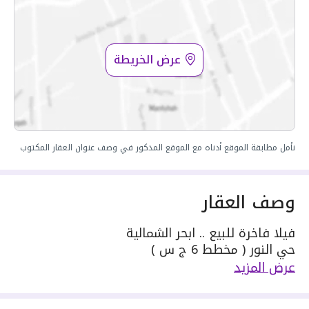
عرض الخريطة
نأمل مطابقة الموقع أدناه مع الموقع المذكور في وصف عنوان العقار المكتوب
وصف العقار
فيلا فاخرة للبيع .. ابحر الشمالية
حي النور ( مخطط 6 ج س )
🏠 مكونات الفيلا :
عرض المزيد
* تصميم معماري مودرن وراقي
* دورين وملحق