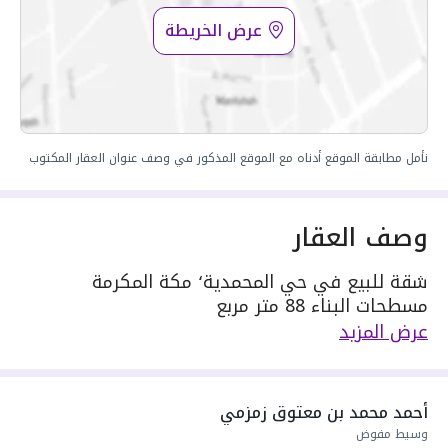
عرض الخريطة
نأمل مطابقة الموقع أدناه مع الموقع المذكور في وصف عنوان العقار المكتوب
وصف العقار
شقة للبيع في حي المحمدية٬ مكة المكرمة
مسطحات البناء 88 متر مربع
مكونة من: 2 غرفة
عرض المزيد
واصل كهرباء
واصل مياه
سنة البناء: 2026
أحمد محمد بن معتوق زمزمي
سعرها 350000 ر.س
وسيط مفوض