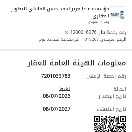
واصل كهرباء
مؤسسة عبدالعزيز احمد حسن المالكي للتطوير 
واصل مياه
العقاري
سنة البناء: 2026
وسيط مفوض
مميزات العقار:
رقم رخصة فال:
1200016976
- غرفة عاملة منزلية
الرقم المرجعي
819268
|
آخر تحديث: منذ 32 يوم
- درج داخلي
- ملحق
- سطح
معلومات الهيئة العامة للعقار
- موقف سيارة داخلي
- مدخلين منفصلين
رقم رخصة الإعلان
7201033783
- غرفة سائق
التجهيزات:
الحالة
نشط
- نوافذ زجاجية مزدوجة
تاريخ الإصدار
08/07/2026
- أرضيات سيراميك
- ديكورات جبسية
تاريخ الانتهاء
08/07/2027
- تكييف مركزي (سبليت)
- تكييف سبليت
- مصعد كهربائي