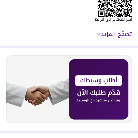
- كاميرات مراقبة
سعرها 950000 ر.س
انقر للذهاب إلى الرابط
تصفّح المزيد