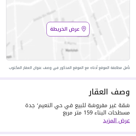
عرض الخريطة
نأمل مطابقة الموقع أدناه مع الموقع المذكور في وصف عنوان العقار المكتوب
وصف العقار
شقة غير مفروشة للبيع في حي النعيم٬ جدة
مسطحات البناء 159 متر مربع
دور العقار 5
عرض المزيد
مكونة من: 5 ادوار و 3 دورات مياه و 1 صالة و 1
مجلس