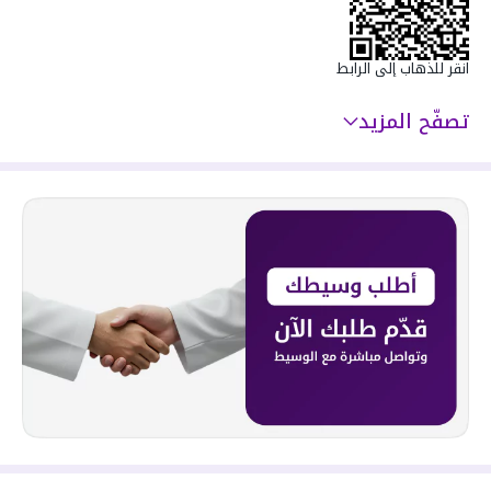
سعرها 840000 ر.س
انقر للذهاب إلى الرابط
تصفّح المزيد