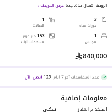
الروضة
،
شمال جدة
،
جدة
عرض الخريطة
1
3
دورات مياه
الصالات
153
1
متر مربع
مجالس
مسطحات البناء
840,000
129
عدد المشاهدات آخر 7 أيام
اتصل الآن
معلومات إضافية
استخدام العقار
سكني