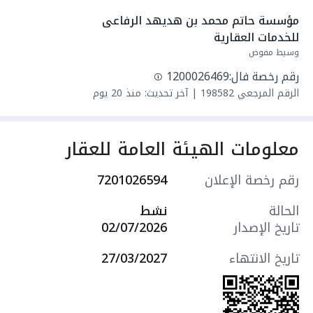
واصل مياه
مؤسسة حاتم محمد بن هديهد الرفاعى 
سنة البناء: 2026
للخدمات العقارية
مميزات العقار:
وسيط مفوض
- مدارس
رقم رخصة فال:
1200026469
- مسجد
الرقم المرجعي
198582
|
آخر تحديث: منذ 20 يوم
- مركز تجاري
- مدخلين منفصلين
- مطبخ خارجي إضافي
معلومات الهيئة العامة للعقار
التجهيزات:
- ستائر معدنية خارجية
رقم رخصة الإعلان
7201026594
- أرضيات بورسلين
- ديكورات جبسية
الحالة
نشط
- تكييف شباك
تاريخ الإصدار
02/07/2026
- تكييف مركزي (سبليت)
- تكييف مركزي (باكج)
تاريخ الانتهاء
27/03/2027
- تكييف سبليت
- نظام المنزل الذكي
- كاميرات مراقبة