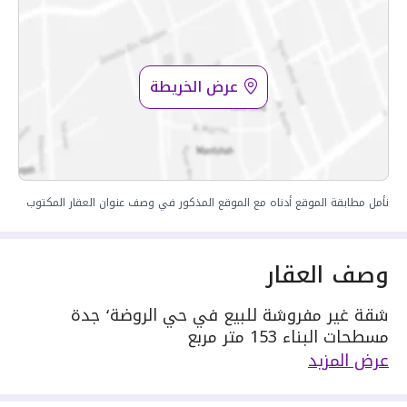
عرض الخريطة
نأمل مطابقة الموقع أدناه مع الموقع المذكور في وصف عنوان العقار المكتوب
وصف العقار
شقة غير مفروشة للبيع في حي الروضة٬ جدة
مسطحات البناء 153 متر مربع
يحدها 1 شارع:
عرض المزيد
مكونة من: 3 دورات مياه و 1 صالة و 1 مجلس
واصل كهرباء