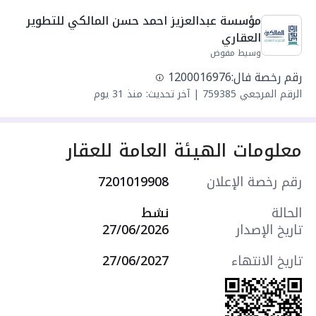
مجلس
مؤسسة عبدالعزيز احمد حسن المالكي للتطوير 
واصل كهرباء
العقاري
واصل مياه
وسيط مفوض
سنة البناء: 2026
رقم رخصة فال:
1200016976
مميزات العقار:
الرقم المرجعي
759385
|
آخر تحديث: منذ 31 يوم
- غرفة عاملة منزلية
- درج داخلي
- موقف سيارة داخلي
معلومات الهيئة العامة للعقار
- درج جانبي
- مدخلين منفصلين
رقم رخصة الإعلان
7201019908
التجهيزات:
- نوافذ زجاجية مزدوجة
الحالة
نشط
- أرضيات سيراميك
تاريخ الإصدار
27/06/2026
- ديكورات جبسية
- مصعد كهربائي
تاريخ الانتهاء
27/06/2027
- كاميرات مراقبة
سعرها 740000 ر.س