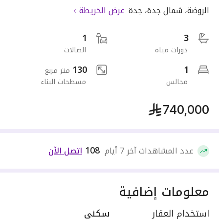
الروضة
،
شمال جدة
،
جدة
عرض الخريطة
1
3
دورات مياه
الصالات
130
1
متر مربع
مجالس
مسطحات البناء
740,000
108
عدد المشاهدات آخر 7 أيام
اتصل الآن
معلومات إضافية
استخدام العقار
سكني