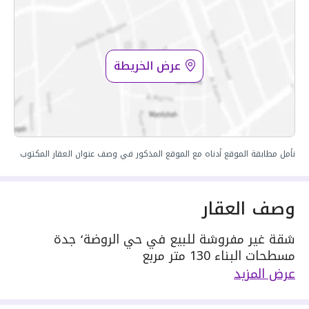
عرض الخريطة
نأمل مطابقة الموقع أدناه مع الموقع المذكور في وصف عنوان العقار المكتوب
وصف العقار
شقة غير مفروشة للبيع في حي الروضة٬ جدة
مسطحات البناء 130 متر مربع
دور العقار 3
عرض المزيد
يحدها 1 شارع:
مكونة من: 5 ادوار و 3 دورات مياه و 1 صالة و 1