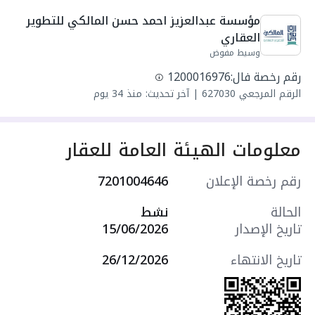
مجلس
مؤسسة عبدالعزيز احمد حسن المالكي للتطوير 
واصل كهرباء
العقاري
واصل مياه
وسيط مفوض
سنة البناء: 2026
رقم رخصة فال:
1200016976
مميزات العقار:
الرقم المرجعي
627030
|
آخر تحديث: منذ 34 يوم
- غرفة عاملة منزلية
- موقف سيارة داخلي
- درج جانبي
معلومات الهيئة العامة للعقار
- مدخلين منفصلين
التجهيزات:
رقم رخصة الإعلان
7201004646
- نوافذ زجاجية مزدوجة
- أرضيات بورسلين
الحالة
نشط
- أرضيات سيراميك
تاريخ الإصدار
15/06/2026
- ديكورات جبسية
- تكييف مركزي (سبليت)
تاريخ الانتهاء
26/12/2026
- تكييف سبليت
- مصعد كهربائي
- كاميرات مراقبة