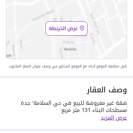
عرض الخريطة
نأمل مطابقة الموقع أدناه مع الموقع المذكور في وصف عنوان العقار المكتوب
وصف العقار
شقة غير مفروشة للبيع في حي السلامة٬ جدة
مسطحات البناء 131 متر مربع
دور العقار 3
عرض المزيد
يحدها 1 شارع:
مكونة من: 5 ادوار و 3 دورات مياه و 1 صالة و 1