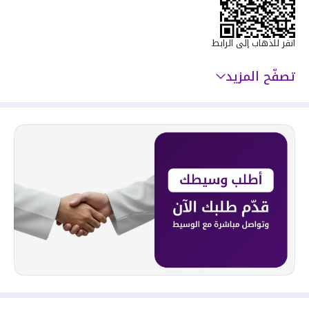
سعرها 670000 ر.س
انقر للذهاب إلى الرابط
تصفّح المزيد