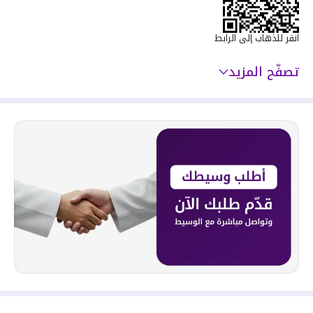
- كاميرات مراقبة
سعرها 740000 ر.س
انقر للذهاب إلى الرابط
تصفّح المزيد