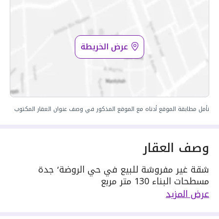
عرض الخريطة
نأمل مطابقة الموقع أدناه مع الموقع المذكور في وصف عنوان العقار المكتوب
وصف العقار
شقة غير مفروشة للبيع في حي الروضة٬ جدة
مسطحات البناء 130 متر مربع
دور العقار 3
عرض المزيد
مكونة من: 4 ادوار و 3 دورات مياه و 2 صالة و 2
مجلس