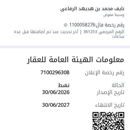
واصل كهرباء
نايف محمد بن هديهد الرفاعى
واصل مياه
وسيط مفوض
سنة البناء: 2026
رقم رخصة فال:
1100058276
مميزات العقار:
الرقم المرجعي
361253
|
آخر تحديث: منذ تم اضافتها قبل عدة
- حديقة
ساعات
- مدارس
- مسجد
- مركز صحي
معلومات الهيئة العامة للعقار
- مركز تجاري
- حديقة
رقم رخصة الإعلان
7100296308
- درج داخلي
- موقف سيارة داخلي
الحالة
نشط
- مدخلين منفصلين
تاريخ الإصدار
30/06/2026
التجهيزات:
- ديكورات جبسية
تاريخ الانتهاء
30/06/2027
- تكييف سبليت
- نظام أمن
- مصعد كهربائي