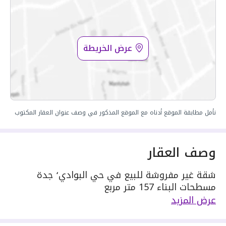
عرض الخريطة
نأمل مطابقة الموقع أدناه مع الموقع المذكور في وصف عنوان العقار المكتوب
وصف العقار
شقة غير مفروشة للبيع في حي البوادي٬ جدة
مسطحات البناء 157 متر مربع
دور العقار 5
عرض المزيد
يحدها 1 شارع:
مكونة من: 5 ادوار و 4 دورات مياه و 3 صالات و 1