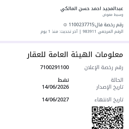
مجلس
عبدالمجيد احمد حسن المالكي
واصل كهرباء
وسيط مفوض
واصل مياه
رقم رخصة فال:
1100237715
سنة البناء: 2026
الرقم المرجعي
983911
|
آخر تحديث: منذ 1 يوم
مميزات العقار:
- حديقة
- مدارس
معلومات الهيئة العامة للعقار
- مسجد
- مركز صحي
رقم رخصة الإعلان
7100291100
- مركز تجاري
- حديقة
الحالة
نشط
- ملحق
تاريخ الإصدار
14/06/2026
- سطح
- موقف سيارة داخلي
تاريخ الانتهاء
14/06/2027
- مدخلين منفصلين
- غرفة ملابس
- غرفة سائق
- غرفة غسيل