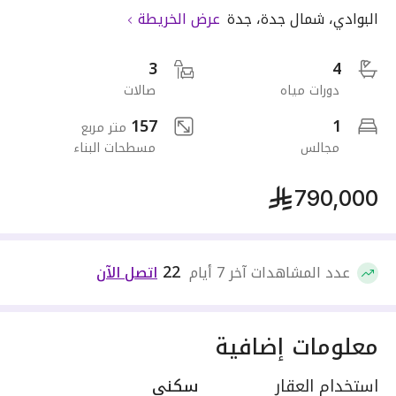
البوادي
،
شمال جدة
،
جدة
عرض الخريطة
3
4
دورات مياه
صالات
157
1
متر مربع
مجالس
مسطحات البناء
790,000
22
عدد المشاهدات آخر 7 أيام
اتصل الآن
معلومات إضافية
استخدام العقار
سكني