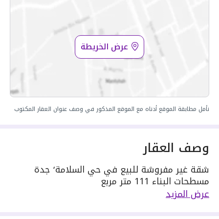
عرض الخريطة
نأمل مطابقة الموقع أدناه مع الموقع المذكور في وصف عنوان العقار المكتوب
وصف العقار
شقة غير مفروشة للبيع في حي السلامة٬ جدة
مسطحات البناء 111 متر مربع
دور العقار 2
عرض المزيد
مكونة من: 4 ادوار و 3 دورات مياه و 2 صالة و 1
مجلس