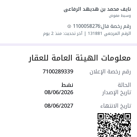
واصل كهرباء
نايف محمد بن هديهد الرفاعى
واصل مياه
وسيط مفوض
سنة البناء: 2026
رقم رخصة فال:
1100058276
مميزات العقار:
الرقم المرجعي
131881
|
آخر تحديث: منذ 2 يوم
- حديقة
- مدارس
- مسجد
معلومات الهيئة العامة للعقار
- مركز صحي
- مركز تجاري
رقم رخصة الإعلان
7100289339
- حديقة
- درج داخلي
الحالة
نشط
- مدخلين منفصلين
تاريخ الإصدار
08/06/2026
التجهيزات:
- نوافذ زجاجية مزدوجة
تاريخ الانتهاء
08/06/2027
- ديكورات جبسية
- نظام أمن
- مصعد كهربائي
- كاميرات مراقبة