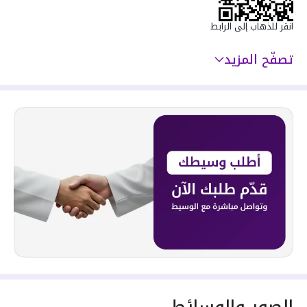
سعرها 620000 ر.س
انقر للذهاب إلى الرابط
تصفّح المزيد
الصور والوسائط