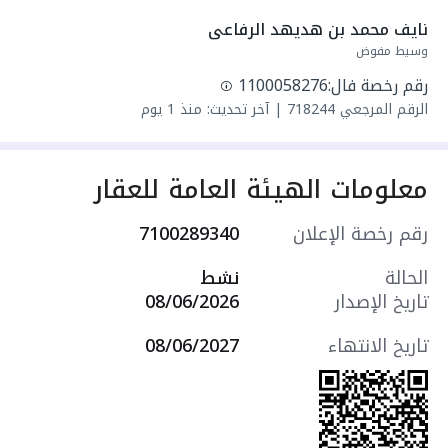
واصل كهرباء
نايف محمد بن هديهد الرفاعى
واصل مياه
وسيط مفوض
سنة البناء: 2026
رقم رخصة فال:
1100058276
مميزات العقار:
الرقم المرجعي
718244
|
آخر تحديث: منذ 1 يوم
- حديقة
- مدارس
- مسجد
معلومات الهيئة العامة للعقار
- مركز صحي
- مركز تجاري
رقم رخصة الإعلان
7100289340
- حديقة
- درج داخلي
الحالة
نشط
- موقف سيارة داخلي
تاريخ الإصدار
08/06/2026
- مدخلين منفصلين
التجهيزات:
تاريخ الانتهاء
08/06/2027
- نوافذ زجاجية مزدوجة
- ديكورات جبسية
- نظام أمن
- مصعد كهربائي