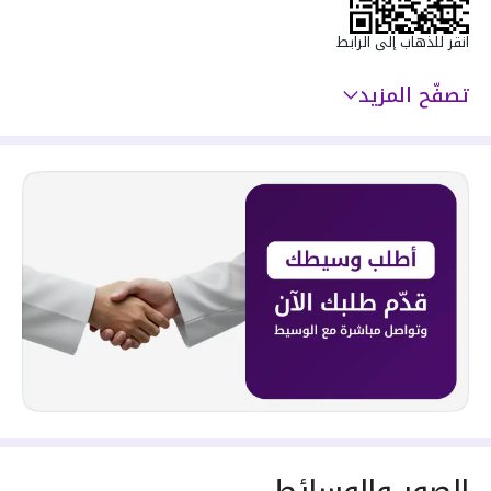
سعرها 670000 ر.س
انقر للذهاب إلى الرابط
تصفّح المزيد
الصور والوسائط