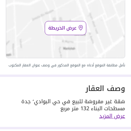
عرض الخريطة
نأمل مطابقة الموقع أدناه مع الموقع المذكور في وصف عنوان العقار المكتوب
وصف العقار
شقة غير مفروشة للبيع في حي البوادي٬ جدة
مسطحات البناء 132 متر مربع
دور العقار 2
عرض المزيد
يحدها 1 شارع:
مكونة من: 5 ادوار و 3 دورات مياه و 1 صالة و 1