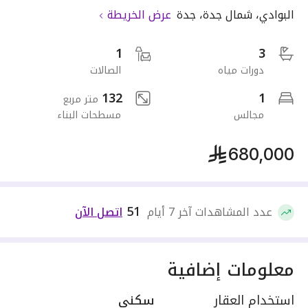
البوادي
،
شمال جدة
،
جدة
عرض الخريطة
1
3
دورات مياه
الصالات
132
1
متر مربع
مجالس
مسطحات البناء
680,000
51
عدد المشاهدات آخر 7 أيام
اتصل الآن
معلومات إضافية
استخدام العقار
سكني