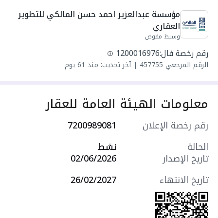
مجلس
مؤسسة عبدالعزيز احمد حسن المالكي للتطوير 
واصل كهرباء
العقاري
واصل مياه
وسيط مفوض
سنة البناء: 2026
رقم رخصة فال:
1200016976
مميزات العقار:
الرقم المرجعي
457755
|
آخر تحديث: منذ 61 يوم
- موقف سيارة داخلي
- درج جانبي
- مدخلين منفصلين
معلومات الهيئة العامة للعقار
التجهيزات:
- نوافذ زجاجية مزدوجة
رقم رخصة الإعلان
7200989081
- أرضيات سيراميك
- ديكورات جبسية
الحالة
نشط
- تكييف سبليت
تاريخ الإصدار
02/06/2026
- مصعد كهربائي
- كاميرات مراقبة
تاريخ الانتهاء
26/02/2027
سعرها 680000 ر.س