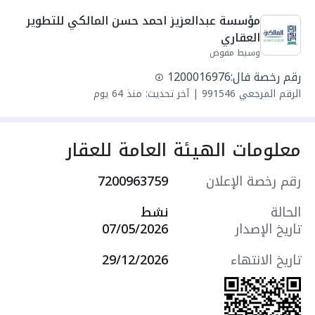
مجلس
مؤسسة عبدالعزيز احمد حسن المالكي للتطوير 
واصل كهرباء
العقاري
واصل مياه
وسيط مفوض
سنة البناء: 2026
رقم رخصة فال:
1200016976
مميزات العقار:
الرقم المرجعي
991546
|
آخر تحديث: منذ 64 يوم
- غرفة عاملة منزلية
- موقف سيارة داخلي
- درج جانبي
معلومات الهيئة العامة للعقار
- مدخلين منفصلين
التجهيزات:
رقم رخصة الإعلان
7200963759
- نوافذ زجاجية مزدوجة
- أرضيات سيراميك
الحالة
نشط
- ديكورات جبسية
تاريخ الإصدار
07/05/2026
- تكييف سبليت
- كاميرات مراقبة
تاريخ الانتهاء
29/12/2026
سعرها 620000 ر.س