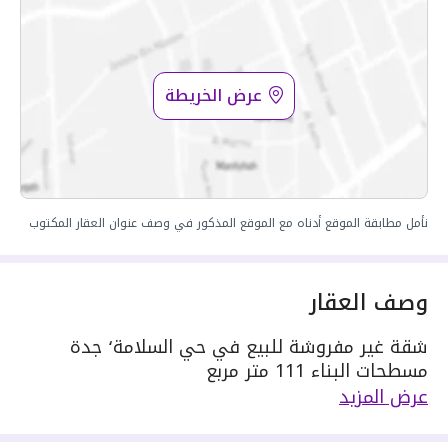
عرض الخريطة
نأمل مطابقة الموقع أدناه مع الموقع المذكور في وصف عنوان العقار المكتوب
وصف العقار
شقة غير مفروشة للبيع في حي السلامة٬ جدة
مسطحات البناء 111 متر مربع
دور العقار 2
عرض المزيد
يحدها 1 شارع:
مكونة من: 5 ادوار و 3 دورات مياه و 1 صالة و 1