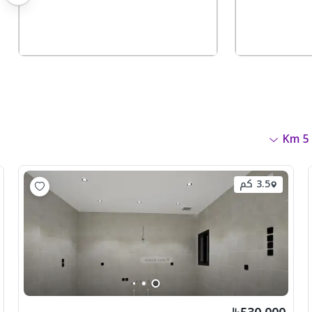
Km
5
3.5 كم