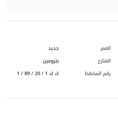
العمر
جديد
الشارع
بترومين
رقم المخطط
ك ك 1 / 20 / 89 / 1