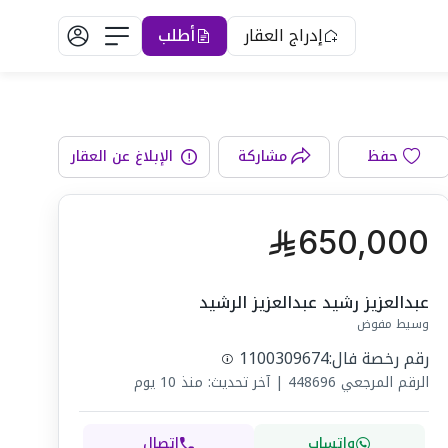
إدراج العقار
أطلب
الواجهة
حفظ
مشاركة
الإبلاغ عن العقار
650,000
عبدالعزيز رشيد عبدالعزيز الرشيد
وسيط مفوض
رقم رخصة فال:
1100309674
الرقم المرجعي
448696
|
آخر تحديث: منذ 10 يوم
واتساب
اتصال