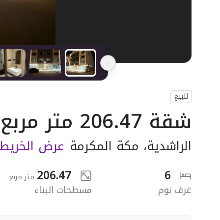
للبيع
شقة 206.47 متر مربع ب 6 غرف
الراشدية
،
مكة المكرمة
عرض الخريط
206.47
6
متر مربع
غرف نوم
مسطحات البناء