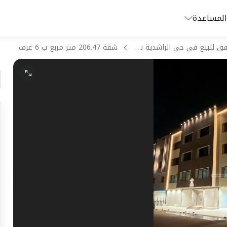
المساعدة
شقق للبيع في حي الراشدية بمكة المكرمة
شقة 206.47 متر مربع ب 6 غرف