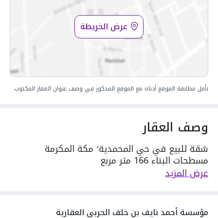
عرض الخريطة
نأمل مطابقة الموقع أدناه مع الموقع المذكور في وصف عنوان العقار المكتوب
وصف العقار
شقة للبيع في حي المحمدية٬ مكة المكرمة
مسطحات البناء 166 متر مربع
يحدها 1 شارع:
عرض المزيد
مكونة من: 4 غرف
واصل كهرباء
واصل مياه
مؤسسة أحمد نايف بن خلف الحربى العقارية