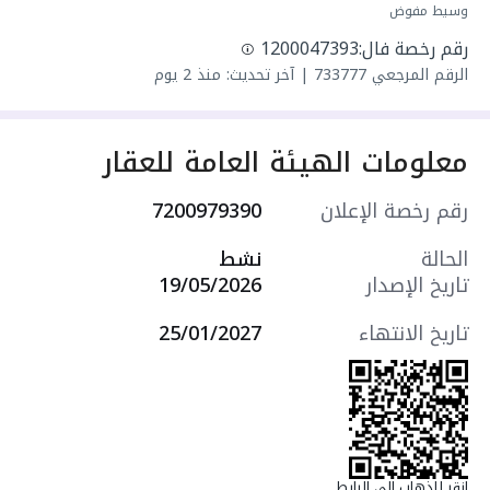
سنة البناء: 2026
وسيط مفوض
سعرها 520000 ر.س
رقم رخصة فال:
1200047393
الرقم المرجعي
733777
|
آخر تحديث: منذ 2 يوم
🏡 شقق فاخرة للبيع
🏡 مخطط الشافعى الشوقية
معلومات الهيئة العامة للعقار
شقق 4 غرف
📐 مساحة 166 م
رقم رخصة الإعلان
7200979390
💰 السعر 520 ألف
🏡 الشقة تتكون من
الحالة
نشط
▪️مجلس رجال بحمام ومغاسل + مقلط
تاريخ الإصدار
19/05/2026
▪️صالة
▪️ مطبخ امريكى
تاريخ الانتهاء
25/01/2027
▪️غرفة ماستر
▪️غرفتين بحمام خارجى
✅ المميزات:
✅ مدخلين
✅ نظام دخول زكى
✅ مصعد راكب
انقر للذهاب إلى الرابط