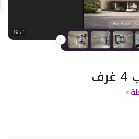
1 / 19
طة