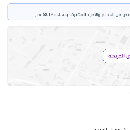
 الخريطة
ب