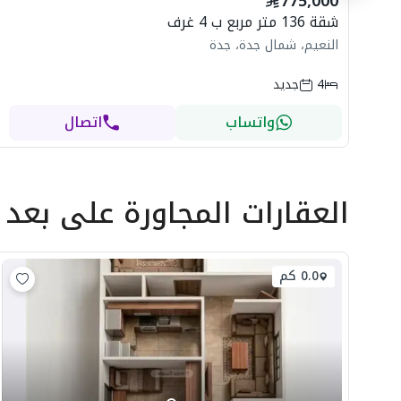
775,000
شقة 136 متر مربع ب 4 غرف
النعيم، شمال جدة، جدة
4
جديد
واتساب
اتصال
العقارات المجاورة
على بعد
0.0 كم