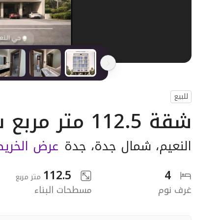
للبيع
شقة 112.5 متر مربع ب 4 غرف
النعيم
،
شمال جدة
،
جدة
عرض الخري
112.5
4
متر مربع
غرف نوم
مسطحات البناء