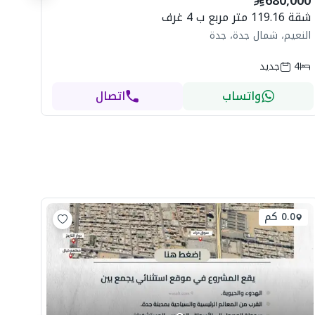
680,000
ال
شقة 119.16 متر مربع ب 4 غرف
النعيم، شمال جدة، جدة
4
جديد
واتساب
اتصال
0.0 كم