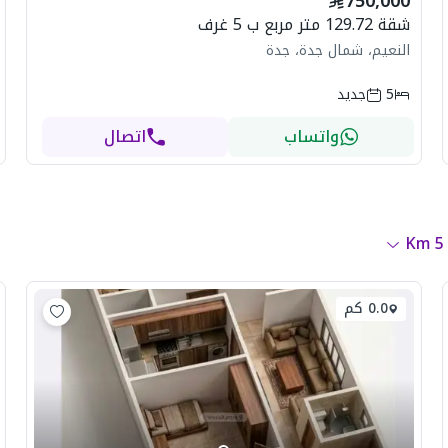
750,000
شقة 129.72 متر مربع ب 5 غرف
النعيم، شمال جدة، جدة
5
جديد
واتساب
اتصال
Km
5
0.0 كم