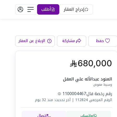
إدراج العقار
أطلب
دورات المياه
حفظ
مشاركة
الإبلاغ عن العقار
680,000
العنود عبدالأله علي العقل
وسيط مفوض
رقم رخصة فال:
1100004467
الرقم المرجعي
112824
|
آخر تحديث: منذ 32 يوم
واتساب
اتصال