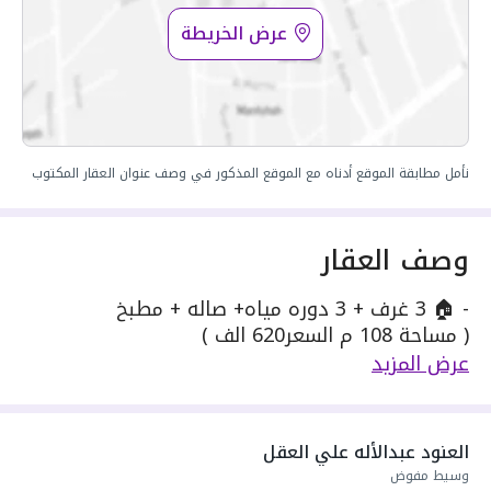
عرض الخريطة
نأمل مطابقة الموقع أدناه مع الموقع المذكور في وصف عنوان العقار المكتوب
وصف العقار
- 🏠 3 غرف + 3 دوره مياه+ صاله + مطبخ
( مساحة 108 م السعر620 الف )
دخول ذكي ✅
عرض المزيد
—————————————————-
الضمانات شاملة ✔️
العنود عبدالأله علي العقل
اتحاد ملاك سنه مجانا✔️
وسيط مفوض