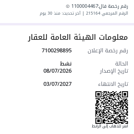
خزان علوي وسفلي✔️
رقم رخصة فال:
1100004467
عداد كهرباء خاص✔️
الرقم المرجعي
215164
|
آخر تحديث: منذ 30 يوم
موقف خاص للشقه✔️
معلومات الهيئة العامة للعقار
رقم رخصة الإعلان
7100298895
الحالة
نشط
تاريخ الإصدار
08/07/2026
تاريخ الانتهاء
03/07/2027
انقر للذهاب إلى الرابط