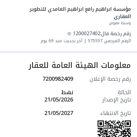
واصل كهرباء
مؤسسة ابراهيم رافع ابراهيم الغامدي للتطوير 
واصل مياه
العقاري
سنة البناء: 2026
وسيط مفوض
سعرها 960000 ر.س
رقم رخصة فال:
1200027402
الرقم المرجعي
575557
|
آخر تحديث: منذ 69 يوم
معلومات الهيئة العامة للعقار
رقم رخصة الإعلان
7200982409
الحالة
نشط
تاريخ الإصدار
21/05/2026
تاريخ الانتهاء
21/05/2027