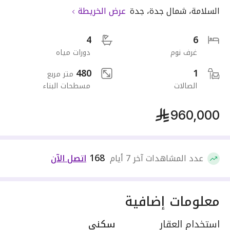
السلامة
،
شمال جدة
،
جدة
عرض الخريطة
4
6
غرف نوم
دورات مياه
480
1
متر مربع
الصالات
مسطحات البناء
960,000
168
عدد المشاهدات آخر 7 أيام
اتصل الآن
معلومات إضافية
استخدام العقار
سكني