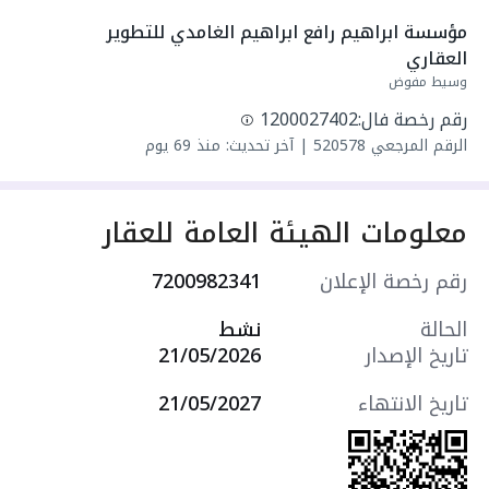
مكونة من: 6 غرف
مؤسسة ابراهيم رافع ابراهيم الغامدي للتطوير 
واصل كهرباء
العقاري
واصل مياه
وسيط مفوض
سنة البناء: 2026
رقم رخصة فال:
1200027402
سعرها 960000 ر.س
الرقم المرجعي
520578
|
آخر تحديث: منذ 69 يوم
معلومات الهيئة العامة للعقار
رقم رخصة الإعلان
7200982341
الحالة
نشط
تاريخ الإصدار
21/05/2026
تاريخ الانتهاء
21/05/2027