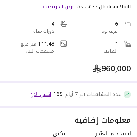
السلامة
،
شمال جدة
،
جدة
عرض الخريطة
4
6
غرف نوم
دورات مياه
111.43
1
متر مربع
الصالات
مسطحات البناء
960,000
165
عدد المشاهدات آخر 7 أيام
اتصل الآن
معلومات إضافية
استخدام العقار
سكني