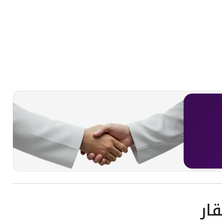
 مكان واحد:
ار