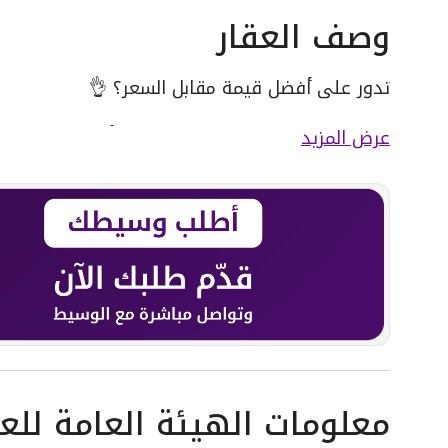
وصف العقار
تدور على أفضل قيمة مقابل السعر؟ 👌
مشروع حي الزهور بالدمام يجمع لك أهم المزايا في
عرض المزيد
🏠 شقق بمساحات مختلفة
🌊 قريب من الكورنيش
❄️ مكيفات راكبة
🍽️ مطابخ جاهزة
✨ تشطيبات عصرية
💸 أسعار من 485 ألف إلى 500 ألف ريال
جاهز للتملك؟ تواصل معنا واحجز وحدتك اليوم 📲
معلومات الهيئة العامة للعق