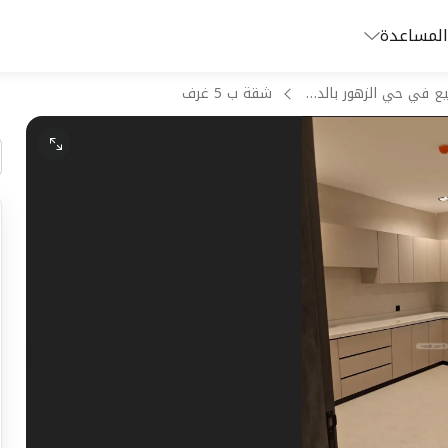
المساعدة
شقق للبيع في حي الزهور بالدمام
شقة ب 5 غرف