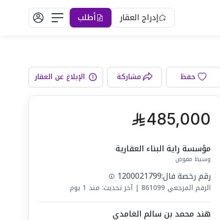
إدراج العقار
أطلب
دورات المياه
حفظ
مشاركة
الإبلاغ عن العقار
485,000
مؤسسة راية البناء العقارية
وسيط مفوض
رقم رخصة فال:
1200021799
الرقم المرجعي
861099
|
آخر تحديث: منذ 1 يوم
هند محمد بن سالم الغامدي