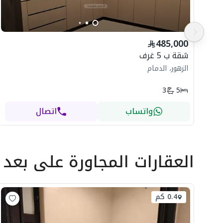
485,000
شقة ب 5 غرف
الزهور، الدمام
3
5
واتساب
اتصال
العقارات المجاورة
على بعد
0.4 كم