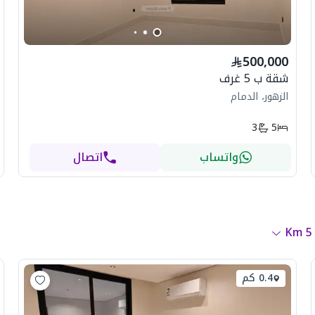
500,000
شقة ب 5 غرف
الزهور، الدمام
3
5
واتساب
اتصال
Km
5
0.4 كم