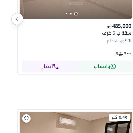
شاه
485,000
ال
شقة ب 5 غرف
الزهور، الدمام
3
5
واتساب
اتصال
0.4 كم