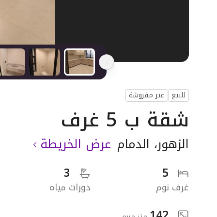
للبيع
غير مفروشة
شقة ب 5 غرف
الزهور
،
الدمام
عرض الخريطة
3
5
غرف نوم
دورات مياه
142
متر مربع