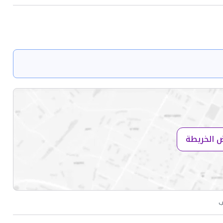
 الخريطة
ب