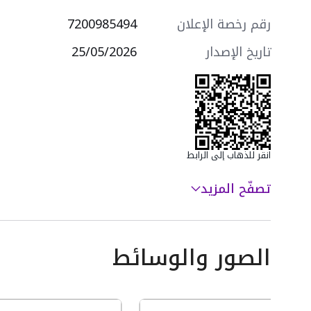
- مدخلين منفصلين
التجهيزات:
رقم رخصة الإعلان
7200985494
- تكييف سبليت
- مصعد كهربائي
تاريخ الإصدار
25/05/2026
- كاميرات مراقبة
سعرها 900000 ر.س
انقر للذهاب إلى الرابط
تصفّح المزيد
الصور والوسائط