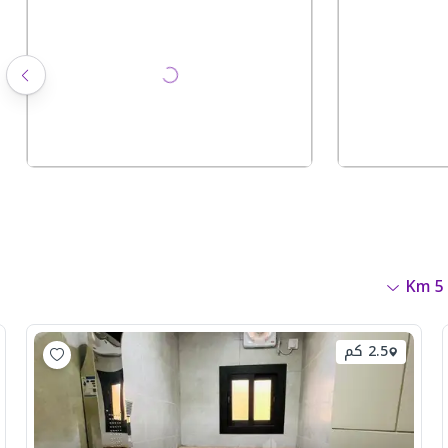
Km
5
2.5 كم