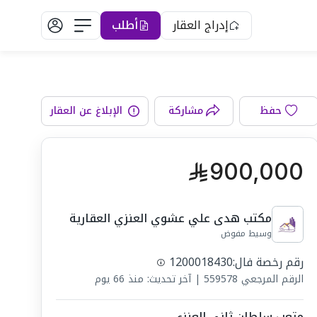
إدراج العقار
أطلب
الواجهة
حفظ
مشاركة
الإبلاغ عن العقار
900,000
مكتب هدى علي عشوي العنزي العقارية
وسيط مفوض
رقم رخصة فال:
1200018430
الرقم المرجعي
559578
|
آخر تحديث: منذ 66 يوم
متعب سلطان ثاني العنزي