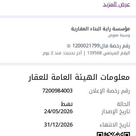
يحدها 1 شارع:
عرض المزيد
مكونة من: 3 ادوار و 5 غرف و 3 دورات مياه و 1 صالة
و 1 مجلس
واصل كهرباء
مؤسسة راية البناء العقارية
واصل مياه
وسيط مفوض
سنة البناء: 2026
رقم رخصة فال:
1200021799
مميزات العقار:
الرقم المرجعي
139568
|
آخر تحديث: منذ 2 يوم
- حديقة
- مدارس
- مسجد
معلومات الهيئة العامة للعقار
- مدخلين منفصلين
التجهيزات:
رقم رخصة الإعلان
7200984003
- مطبخ راكب
- أرضيات سيراميك
الحالة
نشط
- تكييف سبليت
تاريخ الإصدار
24/05/2026
- نظام إنذار الحريق
- نظام مكافحة الحريق
تاريخ الانتهاء
31/12/2026
- مصعد كهربائي
سعرها 485000 ر.س