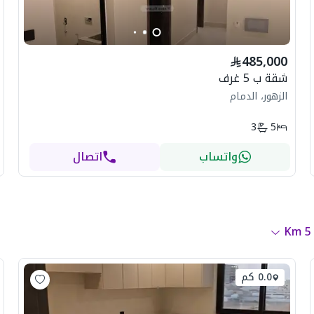
485,000
شقة ب 5 غرف
الزهور، الدمام
3
5
واتساب
اتصال
Km
5
0.0 كم