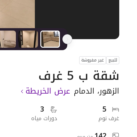
للبيع
غير مفروشة
شقة ب 5 غرف
الزهور
،
الدمام
عرض الخريطة
3
5
غرف نوم
دورات مياه
142
متر مربع