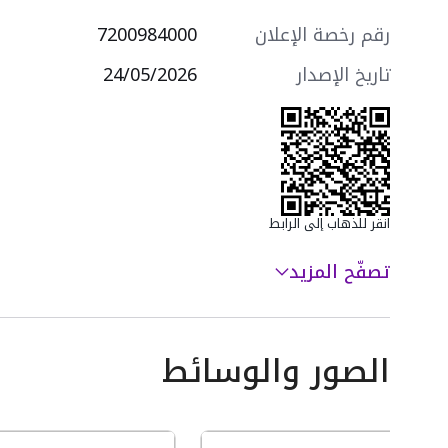
- تكييف سبليت
- نظام إنذار الحريق
رقم رخصة الإعلان
7200984000
- نظام مكافحة الحريق
- مصعد كهربائي
تاريخ الإصدار
24/05/2026
سعرها 485000 ر.س
انقر للذهاب إلى الرابط
تصفّح المزيد
الصور والوسائط