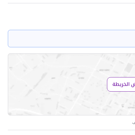
 الخريطة
ب