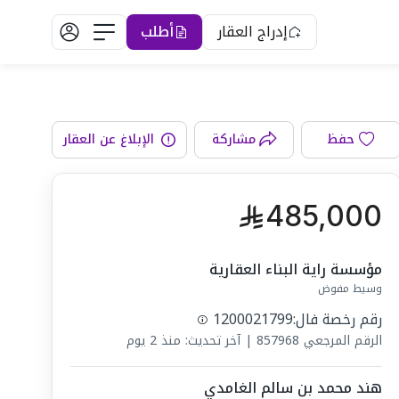
إدراج العقار
أطلب
دورات المياه
حفظ
مشاركة
الإبلاغ عن العقار
485,000
مؤسسة راية البناء العقارية
وسيط مفوض
رقم رخصة فال:
1200021799
الرقم المرجعي
857968
|
آخر تحديث: منذ 2 يوم
هند محمد بن سالم الغامدي