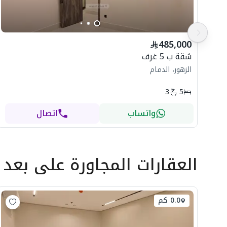
485,000
شقة ب 5 غرف
الزهور، الدمام
3
5
واتساب
اتصال
العقارات المجاورة
على بعد
0.0 كم