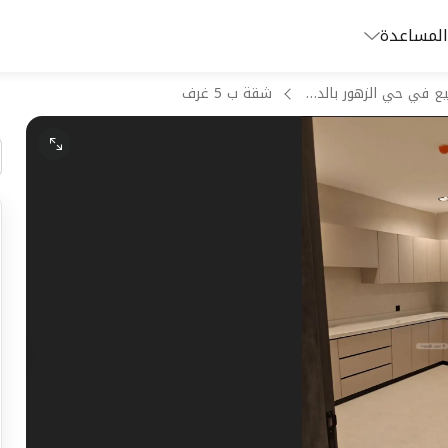
المساعدة
شقق للبيع في حي الزهور بالدمام
شقة ب 5 غرف