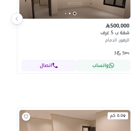
شاه
500,000
ال
شقة ب 5 غرف
الزهور، الدمام
3
5
واتساب
اتصال
0.0 كم