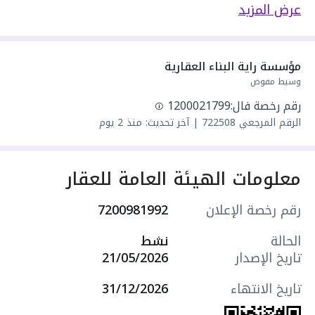
يحدها 1 شارع:
عرض المزيد
مكونة من: 3 ادوار و 5 غرف و 3 دورات مياه و 1 صالة
و 1 مجلس
واصل كهرباء
مؤسسة راية البناء العقارية
واصل مياه
وسيط مفوض
سنة البناء: 2026
رقم رخصة فال:
1200021799
مميزات العقار:
الرقم المرجعي
722508
|
آخر تحديث: منذ 2 يوم
- حديقة
- مدارس
- مسجد
معلومات الهيئة العامة للعقار
- مستودع
- مدخلين منفصلين
رقم رخصة الإعلان
7200981992
التجهيزات:
- مطبخ راكب
الحالة
نشط
- أرضيات سيراميك
تاريخ الإصدار
21/05/2026
- تكييف سبليت
- نظام إنذار الحريق
تاريخ الانتهاء
31/12/2026
- نظام مكافحة الحريق
- مصعد كهربائي