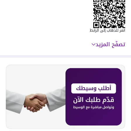
سعرها 500000 ر.س
انقر للذهاب إلى الرابط
تصفّح المزيد