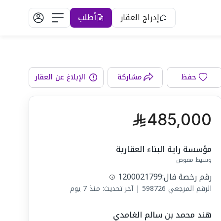
إدراج العقار
أطلب
دورات المياه
حفظ
مشاركة
الإبلاغ عن العقار
485,000
مؤسسة راية البناء العقارية
وسيط مفوض
رقم رخصة فال:
1200021799
الرقم المرجعي
598726
|
آخر تحديث: منذ 7 يوم
هند محمد بن سالم الغامدي