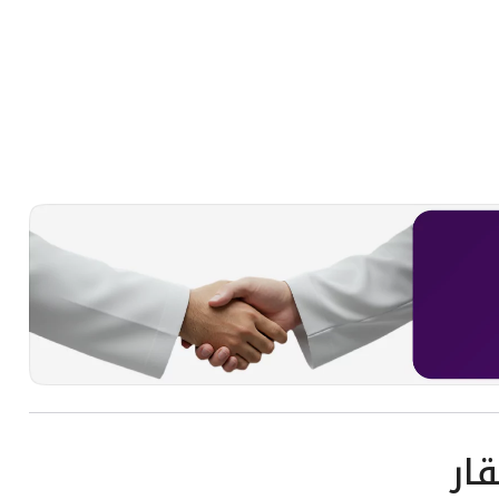
ام .
ار