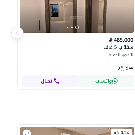
شاه
485,000
ال
شقة ب 5 غرف
الزهور، الدمام
3
5
واتساب
اتصال
0.2 كم