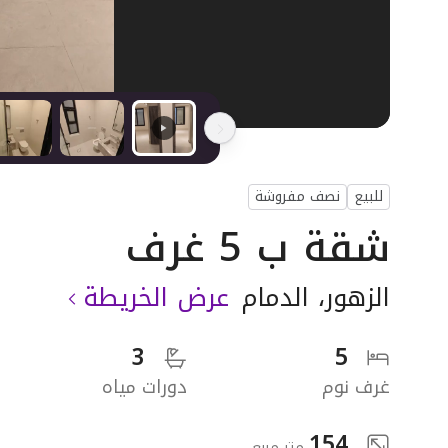
للبيع
نصف مفروشة
شقة ب 5 غرف
الزهور
،
الدمام
عرض الخريطة
3
5
غرف نوم
دورات مياه
154
متر مربع