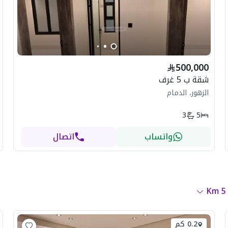
500,000
شقة ب 5 غرف
الزهور، الدمام
3
5
واتساب
اتصال
Km
5
0.2 كم