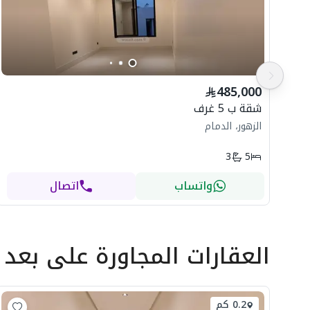
485,000
شقة ب 5 غرف
الزهور، الدمام
3
5
واتساب
اتصال
العقارات المجاورة
على بعد
0.2 كم