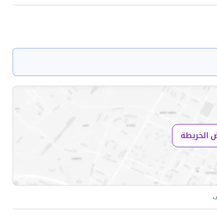
 الخريطة
ب