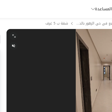
المساعدة
شقق للبيع في حي الزهور بالدمام
شقة ب 5 غرف