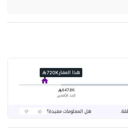
هذا العقار
720K
647.8K
الحد الأقصى
قة.
هل المعلومات مفيدة؟