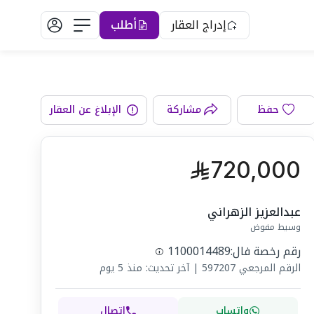
إدراج العقار
أطلب
دورات المياه
حفظ
مشاركة
الإبلاغ عن العقار
720,000
عبدالعزيز الزهراني
وسيط مفوض
رقم رخصة فال:
1100014489
الرقم المرجعي
597207
|
آخر تحديث: منذ 5 يوم
واتساب
اتصال