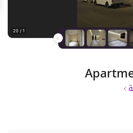
1 / 20
Apartme
ة