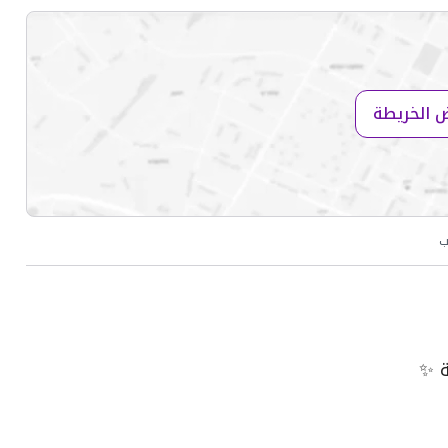
 الخريطة
ب
ة ✨