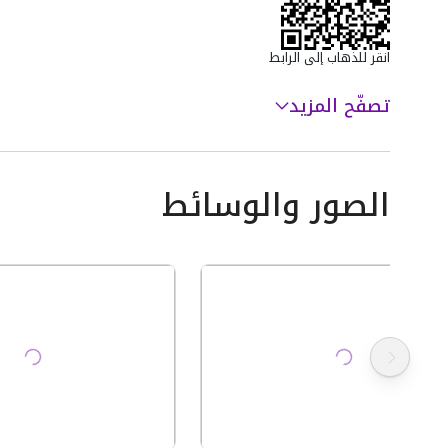
0547155881
انقر للذهاب إلى الرابط
تصفّح المزيد
الصور والوسائط