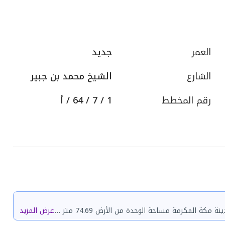
العمر
جديد
الشارع
الشيخ محمد بن جبير
رقم المخطط
1 / 7 / 64 / أ
حي جزء المتبقى بارض الشوقيه بوادى ابراهيم علية السلام بمدينة مكة المكرمة مساحة الوحدة من الأرض 74.69 متر وتختص من المنافع والأجزاء المشتركة بمساحة 144.16 متر
عرض المزيد