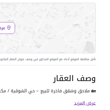
عرض
نأمل مطابقة الموقع أدناه مع الموقع المذكور في وصف عنوان العقار المكتو
وصف العقار
🏡 ملاحق وشقق فاخرة للبيع – حي الشوقية / مك
✨ تفاصيل الشقق والملاحق:
عرض المزيد
•
🏠 شقة فاخرة – 6 غرف + 5 دورات مياه + صالة + مطبخ