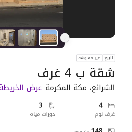
للبيع
غير مفروشة
شقة ب 4 غرف
الشرائع
،
مكة المكرمة
عرض الخريطة
3
4
غرف نوم
دورات مياه
148
متر مربع