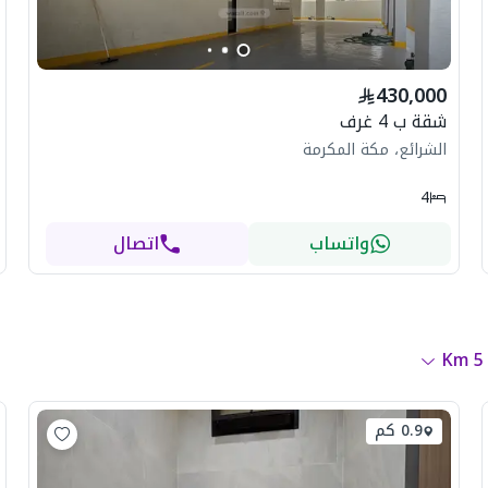
430,000
شقة ب 4 غرف
الشرائع، مكة المكرمة
4
واتساب
اتصال
Km
5
0.9 كم