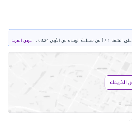
الشقة رقم 4 / أ في الدور الارضى من العقار رقم 6781 المقام على الشقة 1 / أ من مساحة الوحدة من الأرض 63.24 متر وتختص من المنافع والأجزاء المشتركة بمساحة 117.66 متر
عرض المزيد
 الخريطة
ب