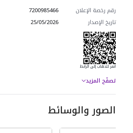
التجهيزات:
- تكييف شباك
رقم رخصة الإعلان
7200985466
- مصعد كهربائي
- كاميرات مراقبة
تاريخ الإصدار
25/05/2026
سعرها 450000 ر.س
انقر للذهاب إلى الرابط
تصفّح المزيد
الصور والوسائط