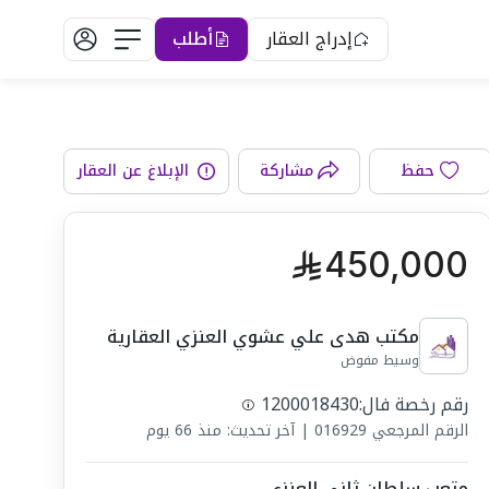
إدراج العقار
أطلب
دورات المياه
حفظ
مشاركة
الإبلاغ عن العقار
450,000
مكتب هدى علي عشوي العنزي العقارية
وسيط مفوض
رقم رخصة فال:
1200018430
الرقم المرجعي
016929
|
آخر تحديث: منذ 66 يوم
متعب سلطان ثاني العنزي