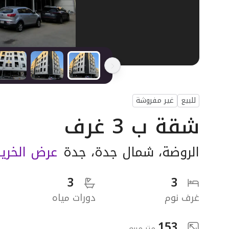
للبيع
غير مفروشة
شقة ب 3 غرف
الروضة
،
شمال جدة
،
جدة
عرض الخري
3
3
غرف نوم
دورات مياه
153
متر مربع