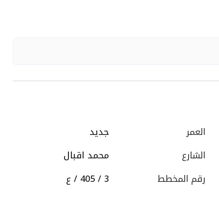
العمر
جديد
الشارع
محمد اقبال
رقم المخطط
3 / 405 / ع