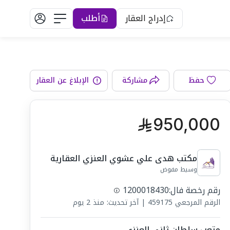
إدراج العقار
أطلب
الواجهة
حفظ
مشاركة
الإبلاغ عن العقار
950,000
مكتب هدى علي عشوي العنزي العقارية
وسيط مفوض
رقم رخصة فال:
1200018430
الرقم المرجعي
459175
|
آخر تحديث: منذ 2 يوم
متعب سلطان ثاني العنزي