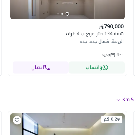
790,000
شقة 134 متر مربع ب 4 غرف
الروضة، شمال جدة، جدة
4
جديد
واتساب
اتصال
Km
5
0.2 كم