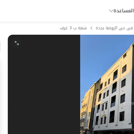
المساعدة
فى حى الروضة بجدة
شقة ب 3 غرف