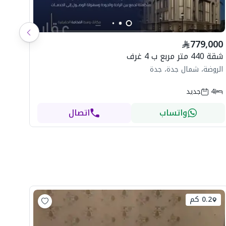
شاه
779,000
ال
شقة 440 متر مربع ب 4 غرف
الروضة، شمال جدة، جدة
4
جديد
واتساب
اتصال
0.2 كم