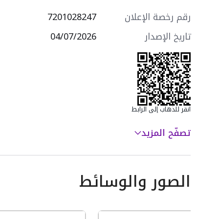
- مصعد كهربائي
- كاميرات مراقبة
رقم رخصة الإعلان
7201028247
سعرها 950000 ر.س
تاريخ الإصدار
04/07/2026
انقر للذهاب إلى الرابط
تصفّح المزيد
الصور والوسائط