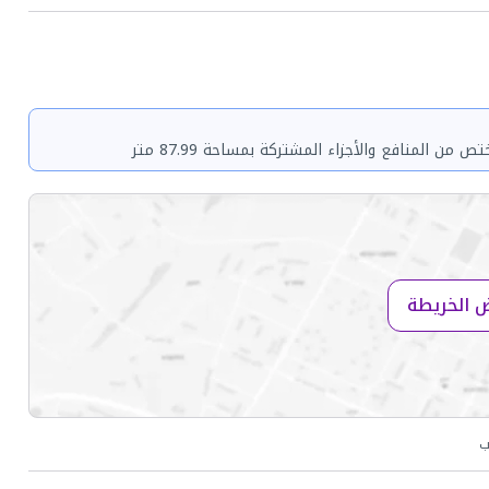
 الخريطة
ب