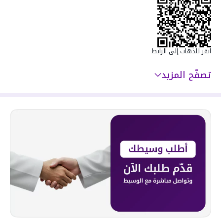
سعرها 375000 ر.س
انقر للذهاب إلى الرابط
تصفّح المزيد