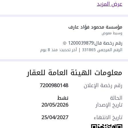
دور العقار 3
عرض المزيد
يحدها 1 شارع:
مكونة من: 5 ادوار و 3 غرف و 3 دورات مياه و 1 صالة
و 1 مجلس
مؤسسة محمود فؤاد عارف
واصل كهرباء
وسيط مفوض
واصل مياه
رقم رخصة فال:
1200039879
سنة البناء: 2026
الرقم المرجعي
331865
|
آخر تحديث: منذ 8 يوم
مميزات العقار:
- حديقة
- مدارس
معلومات الهيئة العامة للعقار
- مسجد
- مركز صحي
رقم رخصة الإعلان
7200980148
- درج داخلي
- موقف سيارة داخلي
الحالة
نشط
التجهيزات:
تاريخ الإصدار
20/05/2026
- أرضيات سيراميك
- تكييف سبليت
تاريخ الانتهاء
25/04/2027
- مصعد كهربائي
- كاميرات مراقبة