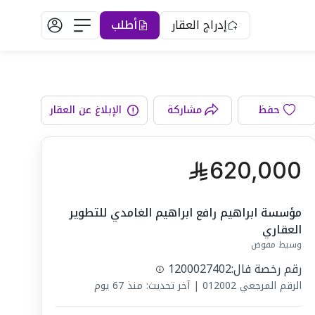
إدراج العقار
أطلب
دورات المياه
حفظ
مشاركة
الإبلاغ عن العقار
620,000
مؤسسة ابراهيم رافع ابراهيم الغامدي للتطوير
العقاري
وسيط مفوض
رقم رخصة فال:
1200027402
الرقم المرجعي
012002
|
آخر تحديث: منذ 67 يوم