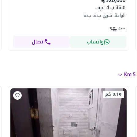
520,000
شقة ب 4 غرف
الواحة، شرق جدة، جدة
3
4
واتساب
اتصال
Km
5
0.1 كم