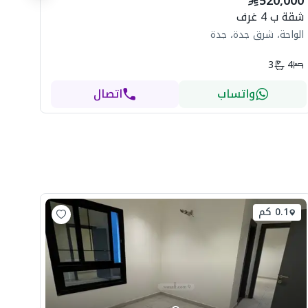
520,000
ال
شقة ب 4 غرف
الواحة، شرق جدة، جدة
3
4
واتساب
اتصال
0.1 كم