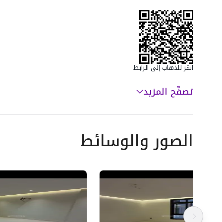
- مصعد كهربائي
سعرها 620000 ر.س
انقر للذهاب إلى الرابط
تصفّح المزيد
الصور والوسائط