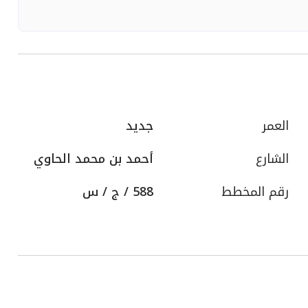
العمر
جديد
الشارع
أحمد بن محمد الحاوي
رقم المخطط
588 / ج / س