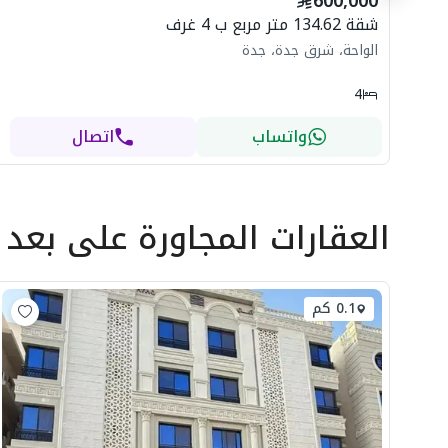
600,000
شقة 134.62 متر مربع ب 4 غرف
الواحة، شرق جدة، جدة
4
واتساب
اتصال
العقارات المجاورة
على بعد
0.1 كم