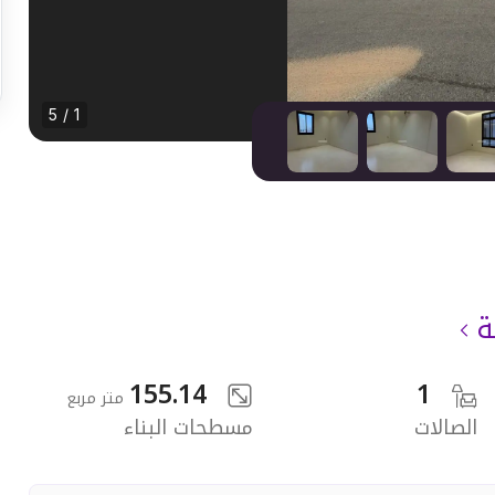
1 / 5
ة
155.14
1
متر مربع
الصالات
مسطحات البناء