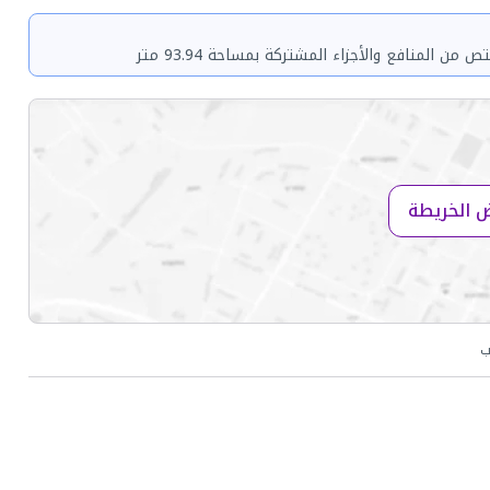
 الخريطة
ب