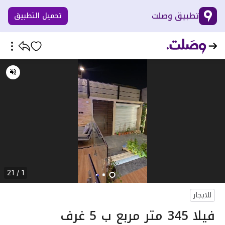
تطبيق وصلت
تحميل التطبيق
1 / 21
للايجار
فيلا 345 متر مربع ب 5 غرف