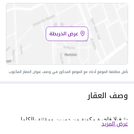
عرض الخريطة
نأمل مطابقة الموقع أدناه مع الموقع المذكور في وصف عنوان العقار المكتوب
وصف العقار
✨ فيلا فاخرة مكونة من دورين ومؤثثة بالكامل
عرض المزيد
بمواصفات استثنائية في أحد أرقى أحياء الرياض.
✨ Luxury fully furnished two-story villa with