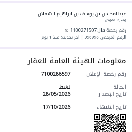
exceptional specifications in one of Riyadh’s
عبدالمحسن بن يوسف بن ابراهيم الشملان
most prestigious neighborhoods.
وسيط مفوض
رقم رخصة فال:
1100271507
📐 مساحة تتجاوز 450م².
الرقم المرجعي
356996
|
آخر تحديث: منذ 1 يوم
📐 Over 450 sqm
🛏️ 6 غرف نوم واسعة وصالتان بتصميم عصري
معلومات الهيئة العامة للعقار
أنيق.
🛏️ 6 spacious bedrooms and 2 elegant modern
رقم رخصة الإعلان
7100286597
living areas.
الحالة
نشط
تاريخ الإصدار
28/05/2026
🚿 6 دورات مياه فاخرة.
🚿 6 luxurious bathrooms
تاريخ الانتهاء
17/10/2026
🍽️ مطبخ متكامل بأحدث الأجهزة.
🍽️ Fully equipped kitchen